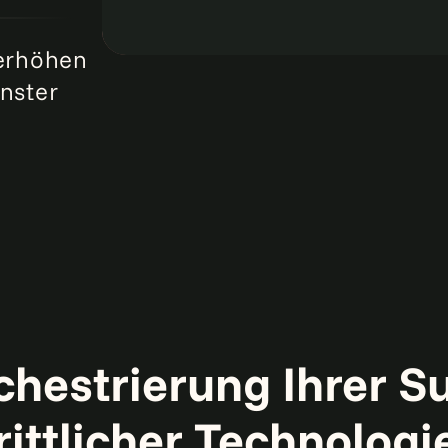
 erhöhen
nster
hestrierung Ihrer S
rittlicher Technologi