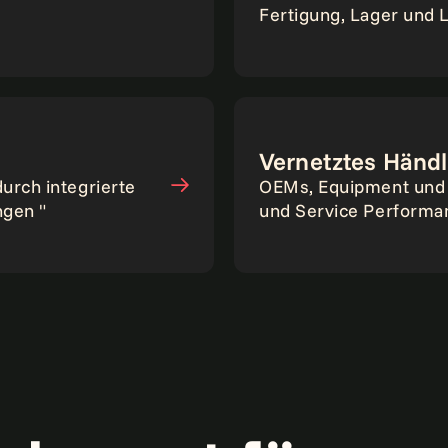
Fertigung, Lager und L
Vernetztes Händ
urch integrierte
OEMs, Equipment und 
ngen "
und Service Performan