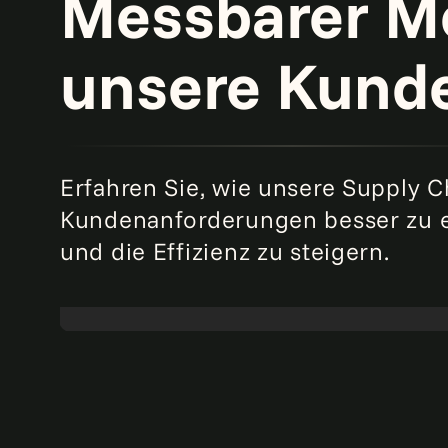
Messbarer M
unsere Kund
Erfahren Sie, wie unsere Supply C
Kundenanforderungen besser zu e
und die Effizienz zu steigern.
Steigerung der Supply-Chain-Performance
bei Qualcomm durch integrierte
Geschäftsplanung
Mehr lesen
Resilienz