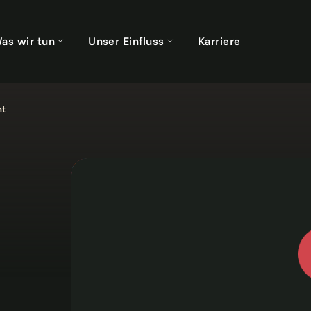
as wir tun
Unser Einfluss
Karriere
nt