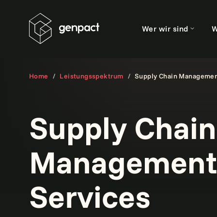
Wer wir sind
W
Home
Leistungsspektrum
Supply Chain Manageme
Supply Chain
Management
Services