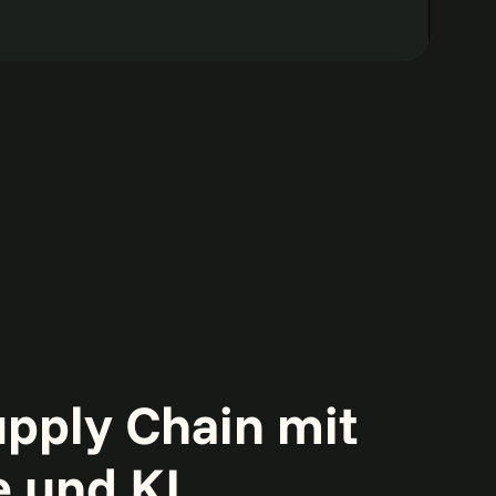
0:00 / 1:29
upply Chain mit
e und KI