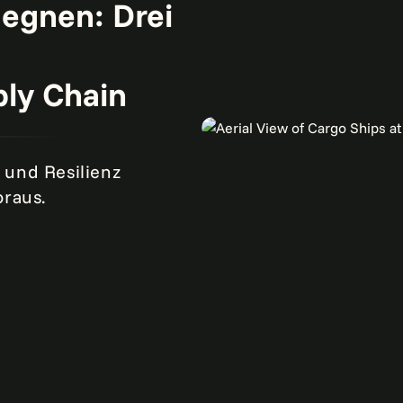
gegnen: Drei
ly Chain
 und Resilienz
oraus.