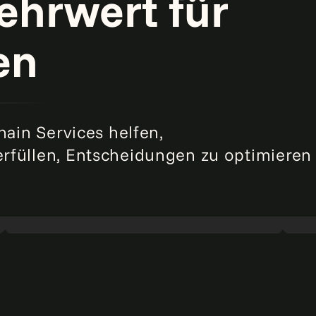
ehrwert für
en
hain Services helfen,
rfüllen, Entscheidungen zu optimieren
Bestandsmanagement für Ersatzteile bei
Sy
einem Hersteller von Industrieanlagen.
Mehr
Na
lesen
le
Operative Exzellenz
A