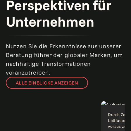
Perspektiven für
Unternehmen
Nutzen Sie die Erkenntnisse aus unserer
Beratung führender globaler Marken, um
nachhaltige Transformationen
voranzutreiben.
Agentic AI: Wie Agenten die Zukunft der
ALLE EINBLICKE ANZEIGEN
Entscheidungsfindung gestalten.
Mehr
erfahren
Blog
Point of v
Durch Zollt
Leitfaden f
voraus zu s