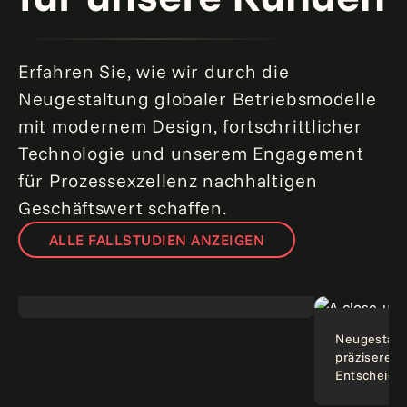
Erfahren Sie, wie wir durch die
Neugestaltung globaler Betriebsmodelle
mit modernem Design, fortschrittlicher
Technologie und unserem Engagement
für Prozessexzellenz nachhaltigen
Geschäftswert schaffen.
ALLE FALLSTUDIEN ANZEIGEN
Olympus + Genpact: Die Zukunft schneller
gestalten.
Fallstudie lesen
Neue Geschäftsmodelle
Finanztra
Neugestaltu
präzisere 
Entscheidu