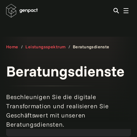
Home
Leistungsspektrum
Beratungsdienste
Beratungsdienste
Beschleunigen Sie die digitale
Transformation und realisieren Sie
Genpacts KI-Gigafactory: Ein innovatives
Geschäftswert mit unseren
Bereitstellungsmodell zur Entwicklung intelligenter,
agentenbasierter Systeme im großen Maßstab.
Mehr
Beratungsdiensten.
erfahren