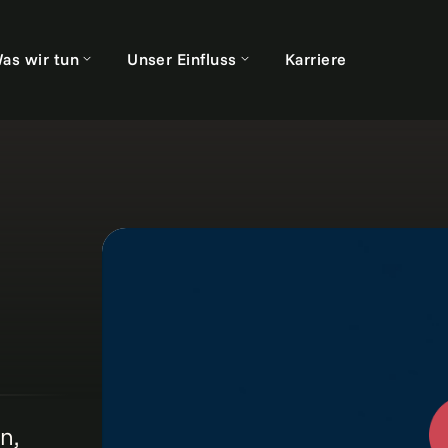
as wir tun
Unser Einfluss
Karriere
n,