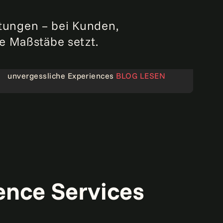
tungen – bei Kunden,
e Maßstäbe setzt.
API-led Connectivity: Das Fundament für
unvergessliche Experiences
BLOG LESEN
Blog
ence Services