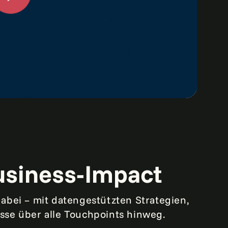
0:00 / 1:24
usiness-Impact
abei – mit datengestützten Strategien,
isse über alle Touchpoints hinweg.