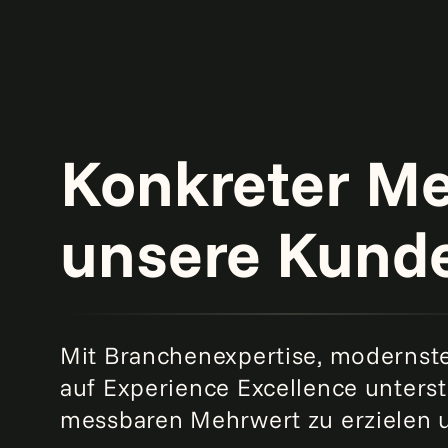
Konkreter Me
unsere Kund
Mit Branchenexpertise, modernst
auf Experience Excellence unters
Datacenter-Sicherheit mit Generative KI und
messbaren Mehrwert zu erzielen 
autonomen Robotern neu definiert
Mehr
lesen
Customer Experience: Digitale Commerce-