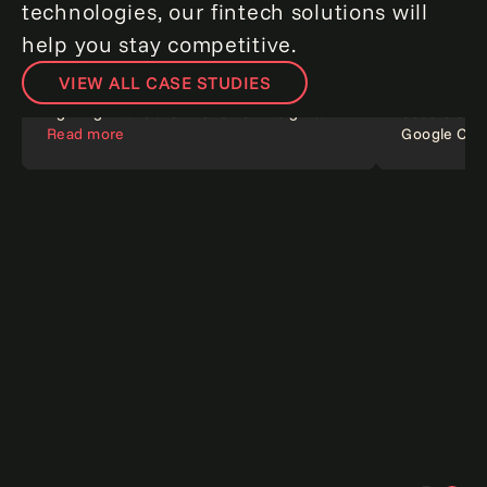
technologies, our fintech solutions will
help you stay competitive.
VIEW ALL CASE STUDIES
How Apex Clearing Corporation takes
fighting financial crime to new heights.
Secure com
Read more
Google Clo
リスク
クラウド