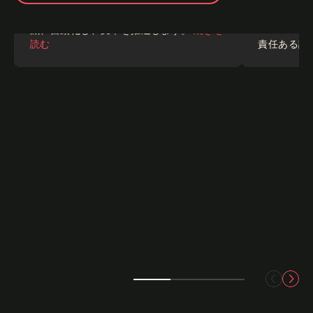
AI を活用して経費監査と管理のリスクを軽
減、自動化し、変革を推進します。
続きを
読む
責任ある調
リスク
リスク